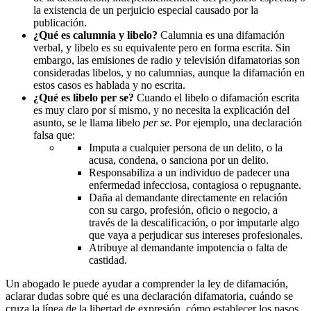
la existencia de un perjuicio especial causado por la
publicación.
¿Qué es calumnia y libelo?
Calumnia es una difamación
verbal, y libelo es su equivalente pero en forma escrita. Sin
embargo, las emisiones de radio y televisión difamatorias son
consideradas libelos, y no calumnias, aunque la difamación en
estos casos es hablada y no escrita.
¿Qué es libelo per se?
Cuando el libelo o difamación escrita
es muy claro por sí mismo, y no necesita la explicación del
asunto, se le llama libelo
per se
. Por ejemplo, una declaración
falsa que:
Imputa a cualquier persona de un delito, o la
acusa, condena, o sanciona por un delito.
Responsabiliza a un individuo de padecer una
enfermedad infecciosa, contagiosa o repugnante.
Daña al demandante directamente en relación
con su cargo, profesión, oficio o negocio, a
través de la descalificación, o por imputarle algo
que vaya a perjudicar sus intereses profesionales.
Atribuye al demandante impotencia o falta de
castidad.
Un abogado le puede ayudar a comprender la ley de difamación,
aclarar dudas sobre qué es una declaración difamatoria, cuándo se
cruza la línea de la libertad de expresión, cómo establecer los pasos