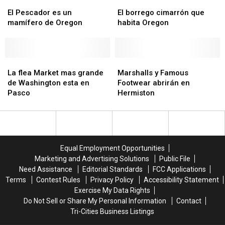
todo
todo
El
El
productores
productores
El
El
pulmón,
pulmón,
Pescador
Pescador
de
de
borrego
borrego
El Pescador es un
El borrego cimarrón que
así
así
es
es
mariscos
mariscos
cimarrón
cimarrón
mamífero de Oregon
habita Oregon
fue
fue
un
un
que
que
su
su
mamífero
mamífero
habita
habita
concierto
concierto
de
de
Oregon
Oregon
en
en
Oregon
Oregon
La
La
Marshalls
Marshalls
Kennewick
Kennewick
flea
flea
y
y
La flea Market mas grande
Marshalls y Famous
Market
Market
Famous
Famous
de Washington esta en
Footwear abrirán en
mas
mas
Footwear
Footwear
Pasco
Hermiston
grande
grande
abrirán
abrirán
de
de
en
en
Washington
Washington
Hermiston
Hermiston
esta
esta
en
en
Equal Employment Opportunities
Pasco
Pasco
Marketing and Advertising Solutions
Public File
Need Assistance
Editorial Standards
FCC Applications
Terms
Contest Rules
Privacy Policy
Accessibility Statement
Exercise My Data Rights
Do Not Sell or Share My Personal Information
Contact
Tri-Cities Business Listings