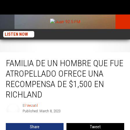
LISTEN NOW
Familia de un hombre que fue atropellado ofrece una recompensa de $1,500
en Richland
FAMILIA DE UN HOMBRE QUE FUE
ATROPELLADO OFRECE UNA
RECOMPENSA DE $1,500 EN
RICHLAND
El Verzatil
El
Published: March 8, 2023
Verzatil
Share
Tweet