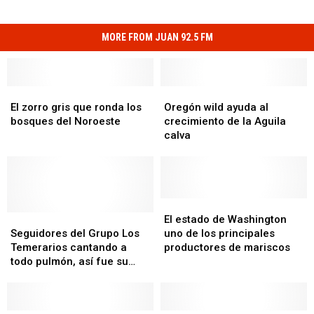
MORE FROM JUAN 92.5 FM
El
El
Oregón
Oregón
zorro
zorro
wild
wild
El zorro gris que ronda los
Oregón wild ayuda al
gris
gris
ayuda
ayuda
bosques del Noroeste
crecimiento de la Aguila
que
que
al
al
calva
ronda
ronda
crecimiento
crecimiento
los
los
de
de
bosques
bosques
la
la
del
del
Aguila
Aguila
Noroeste
Noroeste
calva
calva
El
El
Seguidores
Seguidores
estado
estado
El estado de Washington
del
del
de
de
Seguidores del Grupo Los
uno de los principales
Grupo
Grupo
Washington
Washington
Temerarios cantando a
productores de mariscos
Los
Los
uno
uno
todo pulmón, así fue su
Temerarios
Temerarios
de
de
concierto en Kennewick
cantando
cantando
los
los
a
a
principales
principales