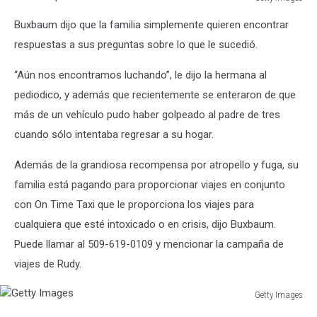
and
Kickback
Buxbaum dijo que la familia simplemente quieren encontrar
run
paid
incident.
in
respuestas a sus preguntas sobre lo que le sucedió.
cash
“Aún nos encontramos luchando”, le dijo la hermana al
pediodico, y además que recientemente se enteraron de que
más de un vehículo pudo haber golpeado al padre de tres
cuando sólo intentaba regresar a su hogar.
Además de la grandiosa recompensa por atropello y fuga, su
familia está pagando para proporcionar viajes en conjunto
con On Time Taxi que le proporciona los viajes para
cualquiera que esté intoxicado o en crisis, dijo Buxbaum.
Puede llamar al 509-619-0109 y mencionar la campaña de
viajes de Rudy.
Getty Images
Getty