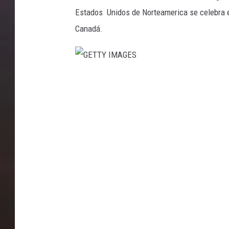
Estados Unidos de Norteamerica se celebra e
Canadá.
G
E
T
T
Y
I
M
A
G
E