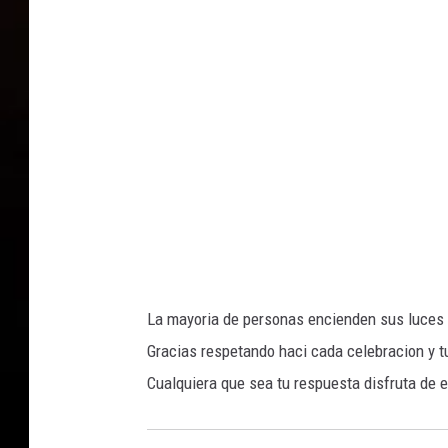
T
Y
I
M
A
G
E
S
La mayoria de personas encienden sus luces 
Gracias respetando haci cada celebracion y t
Cualquiera que sea tu respuesta disfruta de 