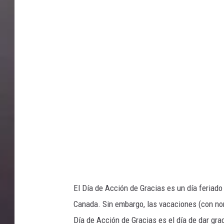
E
T
T
Y
I
M
A
G
E
S
El Día de Acción de Gracias es un día feriad
Canada. Sin embargo, las vacaciones (con no
Día de Acción de Gracias es el día de dar gr