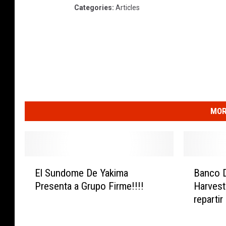
Categories
:
Articles
MOR
E
B
El Sundome De Yakima
Banco 
l
a
Presenta a Grupo Firme!!!!
Harvest
S
n
repartir
u
c
n
o
d
D