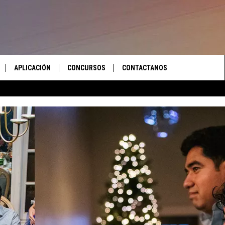
APLICACIÓN
CONCURSOS
CONTACTANOS
 EN VIVO
DESCARGAR IOS
LAS REGLAS DEL CONCURSO
AYUDA E INFORMACIÓN DE
CONTACTO
S RECIENTES
DESCARGAR ANDROID
APOYO CONCURSO
ENVIAR COMENTARIOS
ANUNCIAR