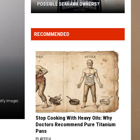
POSSIBLE SEAHAWK OWNERS?
Are
we
now
RECOMMENDED
down
to
just
two
possible
Seahawk
owners?
etty Images
Stop Cooking With Heavy Oils: Why
Doctors Recommend Pure Titanium
Pans
PLATEFUL