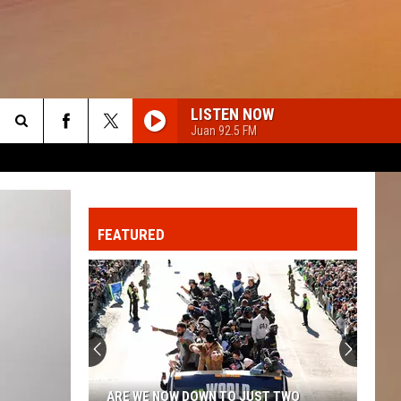
LISTEN NOW
Juan 92.5 FM
Search
The
FEATURED
Site
ARE WE NOW DOWN TO JUST TWO