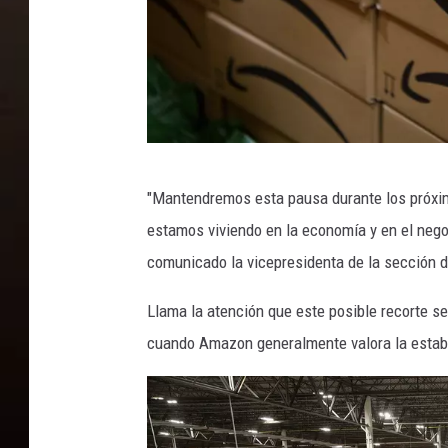
o
n
L
a
u
n
A
c
"Mantendremos esta pausa durante los próxi
m
h
estamos viviendo en la economía y en el nego
a
e
comunicado la vicepresidenta de la sección d
z
s
o
Llama la atención que este posible recorte s
I
n
cuando Amazon generalmente valora la estabi
n
P
A
r
u
e