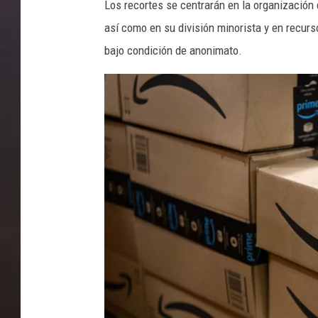
n
Los recortes se centrarán en la organización 
e
así como en su división minorista y en recur
R
bajo condición de anonimato.
e
t
a
i
l
e
r
A
m
a
z