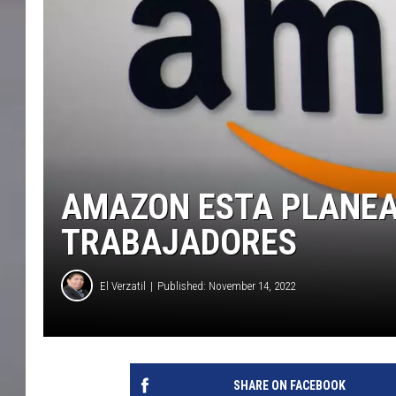
AMAZON ESTA PLANEAN
TRABAJADORES
El Verzatil
Published: November 14, 2022
SHARE ON FACEBOOK