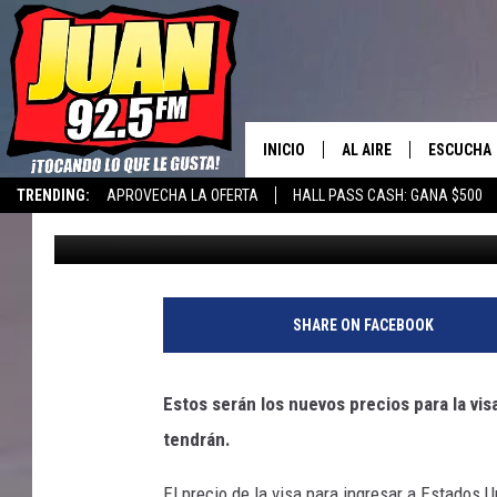
AUMENTA EL PRECIO D
AMERICANA 2023 EN 
INICIO
AL AIRE
ESCUCHA
TRENDING:
APROVECHA LA OFERTA
HALL PASS CASH: GANA $500
El Verzatil
Published: March 31, 2023
LOS DJS
ESCUCHAR
CANCIONE
SHARE ON FACEBOOK
Estos serán los nuevos precios para la vi
tendrán.
El precio de la visa para ingresar a Estados 