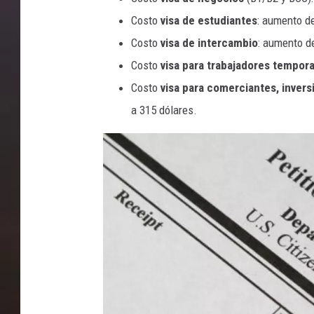
Costo
visa de estudiantes
: aumento d
z
Costo
visa de intercambio
: aumento d
e
Costo
visa para trabajadores tempor
n
Costo
visa para comerciantes, invers
s
a 315 dólares.
h
i
p
a
n
d
U
S
A
f