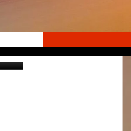
Search
iStockphoto
The
Site