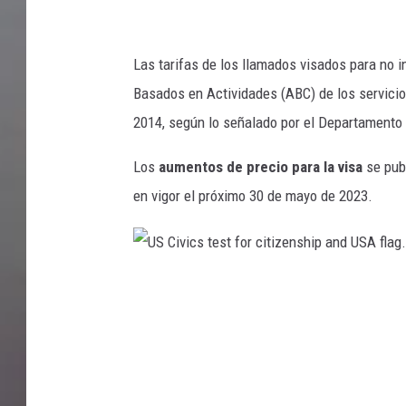
G
e
Las tarifas de los llamados visados para no 
t
Basados en Actividades (ABC) de los servicio
t
2014, según lo señalado por el Departamento
y
Los
aumentos de precio para la visa
se publ
I
en vigor el próximo 30 de mayo de 2023.
m
a
g
U
e
S
s
C
/
i
i
v