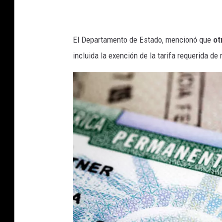
o
/
t
i
o
El Departamento de Estado, mencionó que
ot
S
incluida la exención de la tarifa requerida de
t
o
c
k
p
h
o
t
o