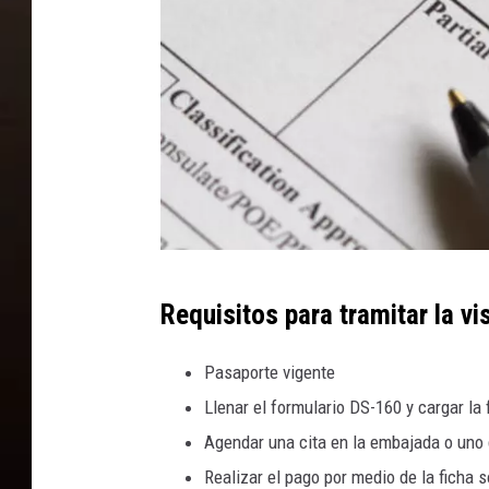
l
a
g
.
G
Requisitos para tramitar la vi
e
t
Pasaporte vigente
t
Llenar el formulario DS-160 y cargar la 
y
Agendar una cita en la embajada o uno
I
Realizar el pago por medio de la ficha s