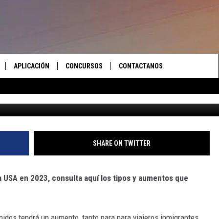
E EL TRAMITE DE VISA
WASHINGTON.
APLICACIÓN
CONCURSOS
CONTACTANOS
Getty Images/
 EN VIVO
DESCARGAR IOS
LAS REGLAS DEL CONCURSO
AYUDA E INFORMACIÓN DE
CONTACTO
S RECIENTES
DESCARGAR ANDROID
APOYO CONCURSO
ENVIAR COMENTARIOS
SHARE ON TWITTER
ANUNCIAR
sa USA en 2023, consulta aquí los tipos y aumentos que
Unidos tendrá un aumento, tanto para para viajeros inmigrantes