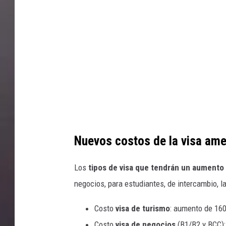
S
i
t
c
o
s
c
t
k
e
p
s
h
t
o
f
t
Nuevos costos de la visa ame
o
o
r
Los
tipos de visa que tendrán un aumento
c
negocios, para estudiantes, de intercambio, l
i
Costo
visa de turismo
: aumento de 160
t
Costo
visa de negocios
(B1/B2 y BCC):
i