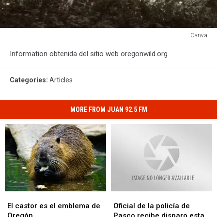
Canva
Canva
Information obtenida del sitio web oregonwild.org
Categories
:
Articles
MORE FROM JUAN 92.5 FM
El
El
Oficial
Oficial
castor
castor
de
de
El castor es el emblema de
Oficial de la policía de
es
es
la
la
Oregón
Pasco recibe disparo esta