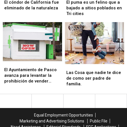
cóndor
cóndor
puma
puma
El cóndor de California fue
El puma es un felino que a
de
de
es
es
eliminado de la naturaleza
bajado a sitios poblados en
California
California
un
un
Tri cities
fue
fue
felino
felino
eliminado
eliminado
que
que
de
de
a
a
la
la
bajado
bajado
naturaleza
naturaleza
a
a
sitios
sitios
poblados
poblados
en
en
El
El
Tri
Tri
Las
Las
Ayuntamiento
Ayuntamiento
El Ayuntamiento de Pasco
cities
cities
Cosa
Cosa
Las Cosa que nadie te dice
de
de
avanza para levantar la
que
que
de como ser padre de
Pasco
Pasco
prohibición de vender
nadie
nadie
familia.
avanza
avanza
cannabis dentro de los
te
te
para
para
límites de la ciudad de
dice
dice
levantar
levantar
Pasco.
de
de
la
la
como
como
prohibición
prohibición
ser
ser
de
de
Equal Employment Opportunities
padre
padre
vender
vender
Marketing and Advertising Solutions
Public File
de
de
cannabis
cannabis
Need Assistance
Editorial Standards
FCC Applications