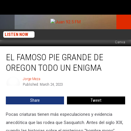
LISTEN NOW
Canva
El
EL FAMOSO PIE GRANDE DE
famoso
Pie
OREGON TODO UN ENIGMA
grande
de
Jorge Meza
Jorge
Oregon
Published: March 24, 2023
Meza
todo
un
Share
Tweet
enigma
Pocas criaturas tienen más especulaciones y evidencia
anecdótica que las rodea que Sasquatch. Antes del siglo XIX,
cuando las historias sobre el misterioso "hombre mono"